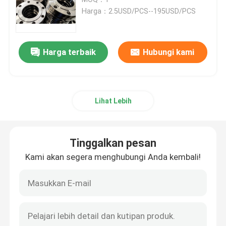
Harga：2.5USD/PCS--195USD/PCS
tutup pipa stainless steel
Harga terbaik
Hubungi kami
Pemasangan Pipa Soket
Fitting Pipa Berulir
Lihat Lebih
Peredam Baja Tahan Karat
Tinggalkan pesan
Flensa Buta Baja Tahan Karat
Kami akan segera menghubungi Anda kembali!
Selipkan Flange
Pengelasan Flensa Leher