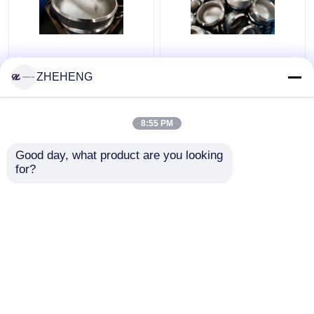
Tutup Pipa Stainless
WP904L Duplex Alloy
Steel WP317 Sch10s
SCH10 3 Inch Steel
ZHEHENG
tempa
Pipe Cap
8:55 PM
Harga terbaik
Harga terbaik
Good day, what product are you looking 
for?
Hubungi kami
Hubungi kami
Lihat Lebih
Rumah
Tentang kita
Hubungi kami
Desktop Site
Sitemap
Privacy Policy