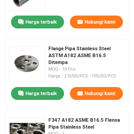
Tur Pabrik
Harga terbaik
Hubungi kami
Kontrol kualitas
Flange Pipa Stainless Steel
Company News
ASTM A182 ASME B16.5
Ditempa
MOQ：10 Pcs
alat kelengkapan pipa stainless steel
Harga：2.5USD/PCS--195USD/PCS
flensa pipa stainless steel
Harga terbaik
Hubungi kami
Siku Pipa Stainless Steel
F347 A182 ASME B16.5 Flensa
Pipa Stainless Steel
tee pipa stainless steel
MOQ：1