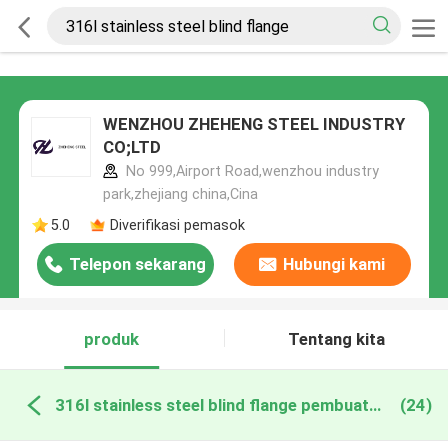
WENZHOU ZHEHENG STEEL INDUSTRY
CO;LTD
No 999,Airport Road,wenzhou industry
park,zhejiang china,Cina
5.0
Diverifikasi pemasok
Telepon sekarang
Hubungi kami
produk
Tentang kita
316l stainless steel blind flange pembuatan online
(24)