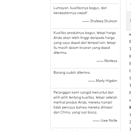
Lumayan, kualitasnya bagus, dan
kecepatannya cepat!
—— Shafeeq Shukoor
Kualitas produknya bagus, tetapi harga
Anda akan lebih tinggi daripada harga
yang saya dapat dari tempat lain, tetapi
itu masih dalam kisaran yang dapat
diterima.
K
—— Morteza
Barang sudah diterima.
—— Marty Higdon
Pelanggan kami sangat menuntut dan
pilih-pilih tentang kualitas, tetapi setelah
s
melihat produk Anda, mereka hampir
tidak percaya bahwa mereka diimpor
dari China, yang luar biasa.
—— Uwe Nolte
2
3