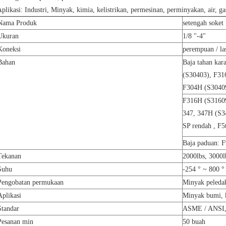
plikasi: Industri, Minyak, kimia, kelistrikan, permesinan, perminyakan, air, ga
Nama Produk
setengah soket
Ukuran
1/8 "-4"
Koneksi
perempuan / la
Bahan
Baja tahan kar
(S30403), F31
F304H (S3040
F316H (S31609
347, 347H (S3
SP rendah , F5
Baja paduan: 
Tekanan
2000lbs, 3000l
Suhu
-254 ° ~ 800 °
Pengobatan permukaan
Minyak peledak
Aplikasi
Minyak bumi, ki
Standar
ASME / ANSI, 
Pesanan min
50 buah