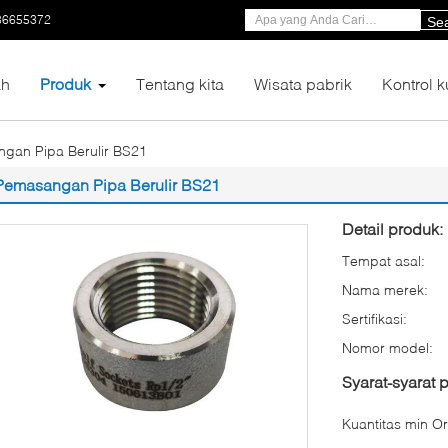
86655372
Se
h
Produk
Tentang kita
Wisata pabrik
Kontrol k
gan Pipa Berulir BS21
Pemasangan Pipa Berulir BS21
Detail produk:
Tempat asal:
Nama merek:
Sertifikasi:
Nomor model:
Syarat-syarat
Kuantitas min Or