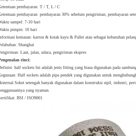
etentuan pembayaran: T / T, L / C
Ketentuan pembayaran: pembayaran 30% sebelum pengiriman, pembayaran sete
Waktu sampel: 7-10 hari
Waktu pimpin: 10 hari
nformasi kemasan: karton & kotak kayu & Pallet atau sebagai kebutuhan pela
Pelabuhan: Shanghai
engiriman: Laut, jalan, udara, pengiriman ekspres
Pengenalan rinci:
efinisi: half sockets Ini adalah jenis fitting yang biasa digunakan pada sambung
Kegunaan: Half sockets adalah pipa pendek yang digunakan untuk menghubungk
ksternal.Soket setengah banyak digunakan dalam konstruksi sipil, industri, per
penggunaannya yang nyaman.
ertifikat: BSI / ISO9001