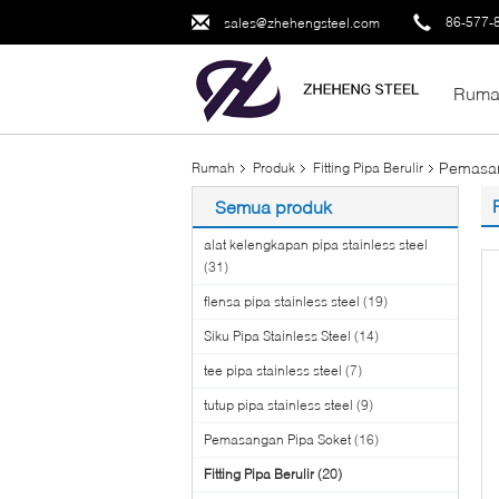
86-577-
sales@zhehengsteel.com
Ruma
Pemasan
Rumah
Produk
Fitting Pipa Berulir
Semua produk
alat kelengkapan pipa stainless steel
(31)
flensa pipa stainless steel
(19)
Siku Pipa Stainless Steel
(14)
tee pipa stainless steel
(7)
tutup pipa stainless steel
(9)
Pemasangan Pipa Soket
(16)
Fitting Pipa Berulir
(20)