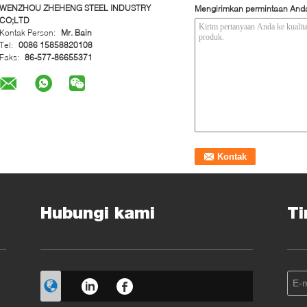
WENZHOU ZHEHENG STEEL INDUSTRY
Mengirimkan permintaan And
CO;LTD
Kontak Person:
Mr. Bain
Tel:
0086 15858820108
Faks:
86-577-86655371
Hubungi kami
Ti