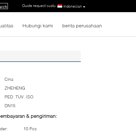
Quote request suatu
|
Indonesian
arch
ualitas
Hubungi kami
berita perusahaan
Cina
ZHEHENG
PED .TUV. ISO
DN15
 pembayaran & pengiriman:
der:
10 Pcs