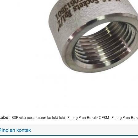
,
,
Label:
BSP siku perempuan ke laki-laki
Fitting Pipa Berulir CF8M
Fitting Pipa Ber
Rincian kontak