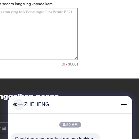
a secara langsung kepada kami
(
0
/ 3000)
nggalkan pesan
ZHEHENG
8:50 AM
Good day, what product are you looking 