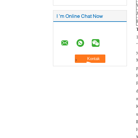
I 'm Online Chat Now
"
y
M
p
d
m
K