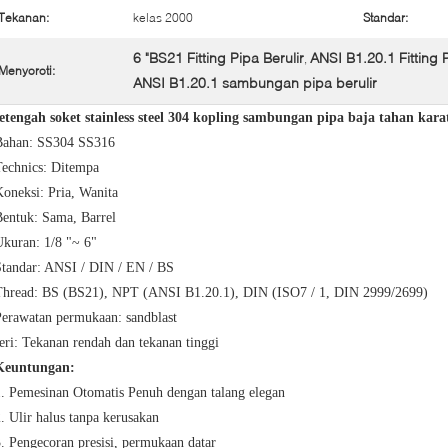
Tekanan:
kelas 2000
Standar:
6 "BS21 Fitting Pipa Berulir
ANSI B1.20.1 Fitting P
,
Menyoroti:
ANSI B1.20.1 sambungan pipa berulir
setengah soket stainless steel 304 kopling sambungan pipa baja tahan kar
Bahan: SS304 SS316
Technics: Ditempa
oneksi: Pria, Wanita
Bentuk: Sama, Barrel
Ukuran: 1/8 "~ 6"
Standar: ANSI / DIN / EN / BS
Thread: BS (BS21), NPT (ANSI B1.20.1), DIN (ISO7 / 1, DIN 2999/2699)
Perawatan permukaan: sandblast
eri: Tekanan rendah dan tekanan tinggi
Keuntungan:
1. Pemesinan Otomatis Penuh dengan talang elegan
. Ulir halus tanpa kerusakan
. Pengecoran presisi, permukaan datar