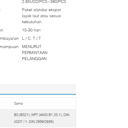
2.85USD/PCS--380/PCS
:
Paket standar ekspor
layak laut atau sesuai
kebutuhan.
n:
15-30 hari
embayaran:
L / C, T / T
emampuan:
MENURUT
PERMINTAAN
PELANGGAN
Sama
BS (BS21), NPT (ANSI B1.20.1), DIN
(ISO7 / 1, DIN 2999/2699)