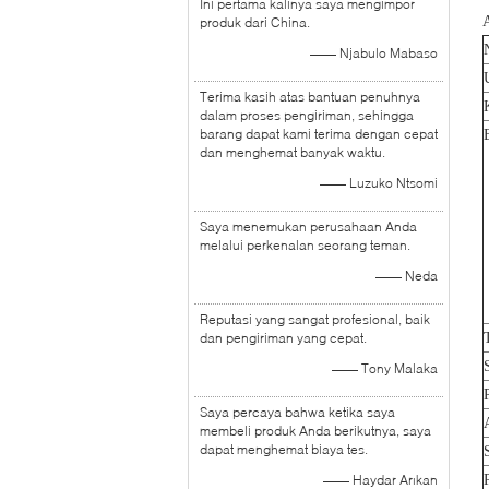
Ini pertama kalinya saya mengimpor
A
produk dari China.
—— Njabulo Mabaso
Terima kasih atas bantuan penuhnya
dalam proses pengiriman, sehingga
barang dapat kami terima dengan cepat
dan menghemat banyak waktu.
—— Luzuko Ntsomi
Saya menemukan perusahaan Anda
melalui perkenalan seorang teman.
—— Neda
Reputasi yang sangat profesional, baik
dan pengiriman yang cepat.
—— Tony Malaka
Saya percaya bahwa ketika saya
membeli produk Anda berikutnya, saya
dapat menghemat biaya tes.
—— Haydar Arıkan