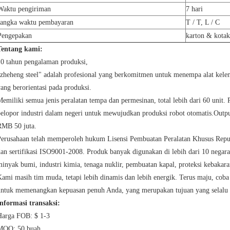
Waktu pengiriman
7 hari
Jangka waktu pembayaran
T / T, L / C
Pengepakan
karton & kotak
Tentang kami:
10 tahun pengalaman produksi,
zheheng steel" adalah profesional yang berkomitmen untuk menempa alat kelen
ang berorientasi pada produksi.
emiliki semua jenis peralatan tempa dan permesinan, total lebih dari 60 unit. 
elopor industri dalam negeri untuk mewujudkan produksi robot otomatis.Outpu
RMB 50 juta.
Perusahaan telah memperoleh hukum Lisensi Pembuatan Peralatan Khusus Rep
an sertifikasi ISO9001-2008. Produk banyak digunakan di lebih dari 10 negara
inyak bumi, industri kimia, tenaga nuklir, pembuatan kapal, proteksi kebakara
ami masih tim muda, tetapi lebih dinamis dan lebih energik. Terus maju, coba
untuk memenangkan kepuasan penuh Anda, yang merupakan tujuan yang selalu 
Informasi transaksi:
Harga FOB: $ 1-3
MOQ: 50 buah