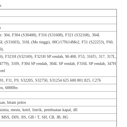
s
s
at: 304, F304 (S30408), F316 (S31608), F321 (S32168), 304L
6L (S31603), 316L (Mo tinggi), 00Cr17Ni14Mo2, F51 (S22253), F60,
9),
), F321H (S32169), F321H SP rendah, M-400, F53, 316Ti, 317, 317L,
4779), 310S, F304 SP rendah, 304L SP rendah, F316L SP rendah, 347H
teel
F91, F11, F9, S32205, S32750, S31254.625.600.801.825, C276
bs, 6000lbs
an, hitam polos
mia, mesin, ketel, listrik, pembuatan kapal, dll
MSS, DIN, JIS, GB / T, SH, CB, JB, HG