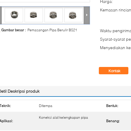
Harga:
Kemasan rincian
Gambar besar :
Pemasangan Pipa Berulir BS21
Waktu pengirima
Syarat-syarat p
Menyediakan k
Kontak
Detil Deskripsi produk
Teknik:
Ditempa
Bentuk:
Koneksi alat kelengkapan pipa
Aplikasi:
Benang: